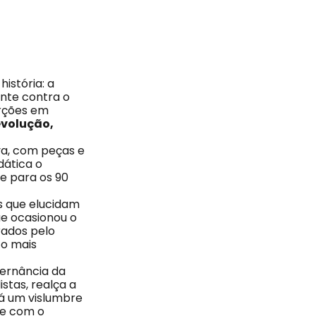
istória: a
ante contra o
orções em
evolução,
va, com peças e
dática o
te para os 90
os que elucidam
ue ocasionou o
rados pelo
to mais
ernância da
stas, realça a
dá um vislumbre
te com o