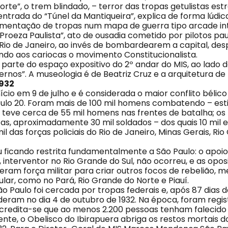
rte”, o trem blindado, – terror das tropas getulistas es
entrada do “Túnel da Mantiqueira”, explica de forma lúdi
mentação de tropas num mapa de guerra tipo arcade int
roeza Paulista”, ato de ousadia cometido por pilotos pau
io de Janeiro, ao invés de bombardearem a capital, de
ando aos cariocas o movimento Constitucionalista.
parte do espaço expositivo do 2º andar do MIS, ao lado 
nos”. A museologia é de Beatriz Cruz e a arquitetura de 
1932
nício em 9 de julho e é considerada o maior conflito bélico
éculo 20. Foram mais de 100 mil homens combatendo – es
l teve cerca de 55 mil homens nas frentes de batalha; os
tas, aproximadamente 30 mil soldados – dos quais 10 mil 
il das forças policiais do Rio de Janeiro, Minas Gerais, Ri
 ficando restrita fundamentalmente a São Paulo: o apoio 
 interventor no Rio Grande do Sul, não ocorreu, e as opos
ram força militar para criar outros focos de rebelião,
lar, como no Pará, Rio Grande do Norte e Piauí.
o Paulo foi cercada por tropas federais e, após 87 dias 
nderam no dia 4 de outubro de 1932. Na época, foram regi
acredita-se que ao menos 2.200 pessoas tenham falecido
ente, o Obelisco do Ibirapuera abriga os restos mortais d