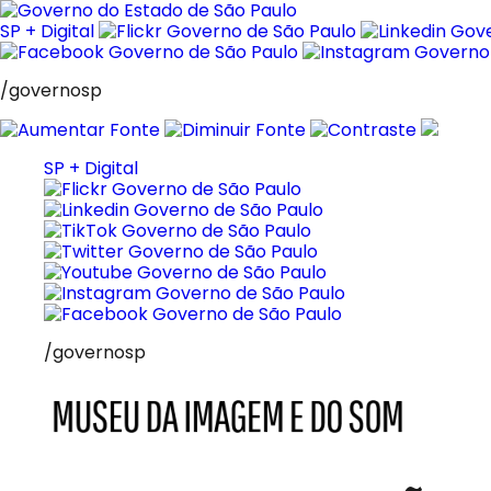
Pular
para
SP + Digital
o
conteúdo
/governosp
SP + Digital
/governosp
MIS
Museu
da
Imagem