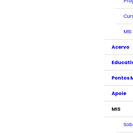
Pro
Cur
MIS
Acervo
Educati
Pontos 
Apoie
MIS
Sob