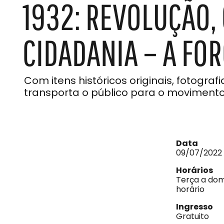
1932: REVOLUÇÃO,
e
do
Som
CIDADANIA – A FOR
Com itens históricos originais, fotograf
transporta o público para o movimento 
Data
09/07/2022 
Horários
Terça a dom
horário
Ingresso
Gratuito