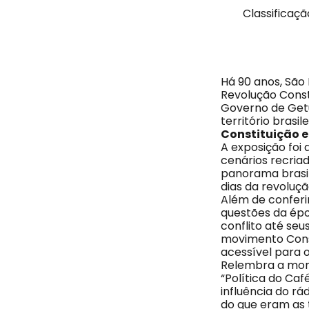
Classificação
Há 90 anos, São
Revolução Const
Governo de Getú
território brasi
Constituição e
A exposição foi
cenários recriad
panorama brasil
dias da revoluçã
Além de conferir
questões da épo
conflito até seu
movimento Const
acessível para o
Relembra a mort
“Política do Caf
influência do r
do que eram as t