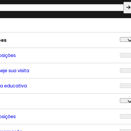
ões
osições
eje sua visita
ta educativa
osições