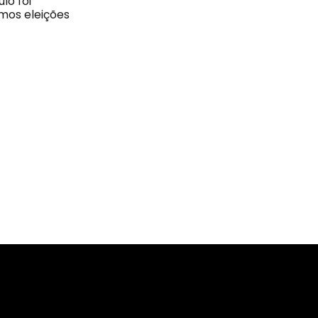
lo foi
emos eleições