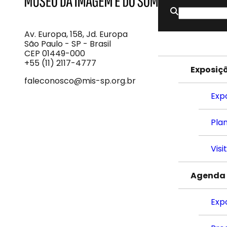
Buscar
MIS
Museu
por:
da
Imagem
Av. Europa, 158, Jd. Europa
e
São Paulo - SP - Brasil
do
CEP 01449-000
Som
+55 (11) 2117-4777
Exposiç
faleconosco@mis-sp.org.br
Exp
Plan
Visi
Agenda
Exp