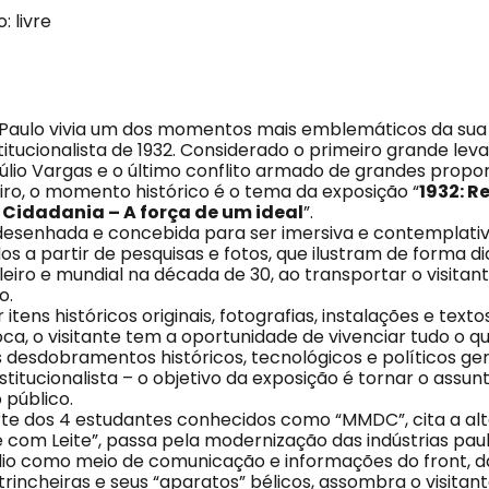
: livre
 Paulo vivia um dos momentos mais emblemáticos da sua h
itucionalista de 1932. Considerado o primeiro grande lev
lio Vargas e o último conflito armado de grandes prop
leiro, o momento histórico é o tema da exposição “
1932: R
 Cidadania – A força de um ideal
”.
 desenhada e concebida para ser imersiva e contemplati
os a partir de pesquisas e fotos, que ilustram de forma di
eiro e mundial na década de 30, ao transportar o visitan
o.
 itens históricos originais, fotografias, instalações e text
ca, o visitante tem a oportunidade de vivenciar tudo o q
s desdobramentos históricos, tecnológicos e políticos ge
itucionalista – o objetivo da exposição é tornar o assun
 público.
e dos 4 estudantes conhecidos como “MMDC”, cita a alt
é com Leite”, passa pela modernização das indústrias pauli
ádio como meio de comunicação e informações do front, 
rincheiras e seus “aparatos” bélicos, assombra o visitan