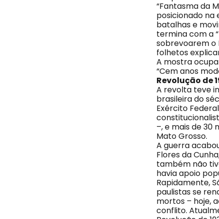
“Fantasma da Mo
posicionado na 
batalhas e movi
termina com a “P
sobrevoarem o R
folhetos explic
A mostra ocupa 
“Cem anos moder
Revolução de 
A revolta teve i
brasileira do s
Exército Federa
constitucionalis
–, e mais de 30 m
Mato Grosso.
A guerra acabou
Flores da Cunha,
também não tive
havia apoio popu
Rapidamente, Sã
paulistas se re
mortos – hoje, 
conflito. Atualm