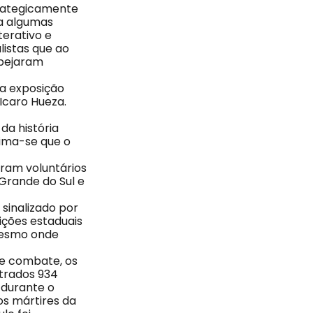
trategicamente
ca algumas
erativo e
listas que ao
spejaram
da exposição
Icaro Hueza.
 da história
tima-se que o
eram voluntários
o Grande do Sul e
sinalizado por
ições estaduais
 mesmo onde
de combate, os
strados 934
 durante o
os mártires da