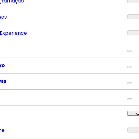
gramação
sos
 Experience
vo
MIS
re