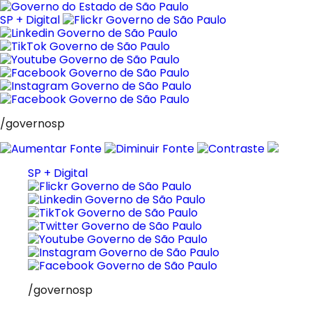
Pular
para
SP + Digital
o
conteúdo
/governosp
SP + Digital
/governosp