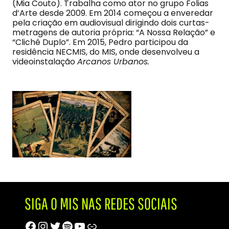
(Mia Couto). Trabalha como ator no grupo Folias
d’Arte desde 2009. Em 2014 começou a enveredar
pela criação em audiovisual dirigindo dois curtas-
metragens de autoria própria: “A Nossa Relação” e
“Clichê Duplo”. Em 2015, Pedro participou da
residência NECMIS, do MIS, onde desenvolveu a
videoinstalação
Arcanos Urbanos.
SIGA O MIS NAS REDES SOCIAIS
Facebook
Instagram
Twitter
Spotify
Youtube
Trip Advisor