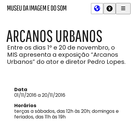
Men
MIS
Museu
Prin
da
Imagem
ARCANOS URBANOS
e
do
Som
Entre os dias 1º e 20 de novembro, o
MIS apresenta a exposição “Arcanos
Urbanos” do ator e diretor Pedro Lopes.
Data
01/11/2016 a 20/11/2016
Horários
terças a sábados, das 12h às 20h; domingos e
feriados, das 11h às 19h