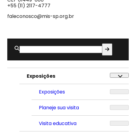
Som
+55 (11) 2117-4777
faleconosco@mis-sp.org.br
Buscar
por:
Exposições
Exposições
Planeje sua visita
Visita educativa