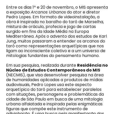
Entre os dias 1º e 20 de novembro, o MIS apresenta
a exposição
Arcanos Urbanos
do ator e diretor
Pedro Lopes. Em formato de videoinstalação, a
obra é inspirada no baralho do tarô de Marselha,
mistura de oráculo, profecia e jogo de cartas
surgido em fins da Idade Média na Europa
Mediterrânea. Após o advento dos estudos de Karl
Jung, muitos passaram a entender os arcanos do
tarô como representações arquetípicas que nos
ligam ao inconsciente coletivo e a um universo de
mitologias fundantes do pensamento humano.
Em sua pesquisa, realizada durante
Residência no
Núcleo de Estudos Contemporâneos do MIS
(NECMIS), que visa desenvolver pesquisa na área
de humanidades aplicadas a produtos de mídias
audiovisuais, Pedro Lopes usa este aspecto
arquetípico do tarô para estabelecer paralelos
com situações, personagens e problemáticas da
cidade de São Paulo em busca de uma mitologia
urbana alfaiatada e inspirada pelas enigmáticas
figuras que compõe este instrumento de
adivinhação. É uma busca pela manifestação dos