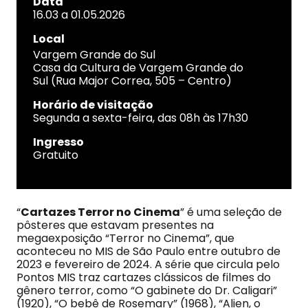
Data
16.03 a 01.05.2026
Local
Vargem Grande do Sul
Casa da Cultura de Vargem Grande do
Sul (Rua Major Correa, 505 – Centro)
Horário de visitação
Segunda a sexta-feira, das 08h às 17h30
Ingresso
Gratuito
“
Cartazes Terror no Cinema
” é uma seleção de
pôsteres que estavam presentes na
megaexposição “Terror no Cinema”, que
aconteceu no MIS de São Paulo entre outubro de
2023 e fevereiro de 2024. A série que circula pelo
Pontos MIS traz cartazes clássicos de filmes do
gênero terror, como “O gabinete do Dr. Caligari”
(1920), “O bebê de Rosemary” (1968), “Alien, o