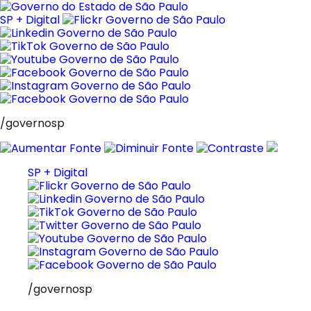
Pular
para
SP + Digital
o
conteúdo
/governosp
SP + Digital
/governosp