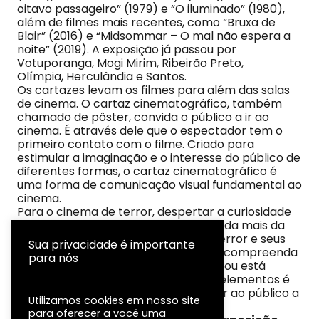
oitavo passageiro” (1979) e “O iluminado” (1980),
além de filmes mais recentes, como “Bruxa de
Blair” (2016) e “Midsommar – O mal não espera a
noite” (2019). A exposição já passou por
Votuporanga, Mogi Mirim, Ribeirão Preto,
Olímpia, Herculândia e Santos.
Os cartazes levam os filmes para além das salas
de cinema. O cartaz cinematográfico, também
chamado de pôster, convida o público a ir ao
cinema. É através dele que o espectador tem o
primeiro contato com o filme. Criado para
estimular a imaginação e o interesse do público de
diferentes formas, o cartaz cinematográfico é
uma forma de comunicação visual fundamental ao
cinema.
Para o cinema de terror, despertar a curiosidade
do espectador pode aproximá-lo ainda mais da
obra. Diversos pôsteres do gênero terror e seus
Sua privacidade é importante
subgêneros permitem que o público compreenda
para nós
qual movimento artístico influenciou ou está
presente na obra. Cada um de seus elementos é
pensado e planejado para comunicar ao público a
Utilizamos cookies em nosso site
“essência” do filme.
para oferecer a você uma