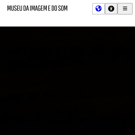
Men
MIS
Museu
Prin
da
Imagem
e
do
Som