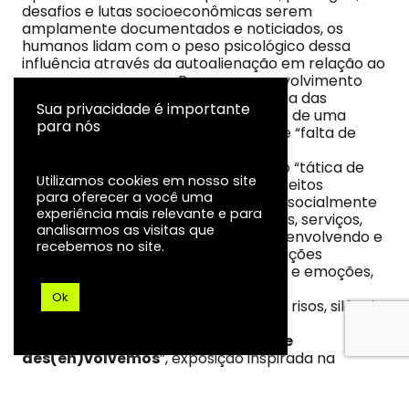
desafios e lutas socioeconômicas serem
amplamente documentados e noticiados, os
humanos lidam com o peso psicológico dessa
influência através da autoalienação em relação ao
espaço que os cerca. Renegam o envolvimento
utilizando uma falsa ilusão de distância das
Sua privacidade é importante
questões urbanas, justificada através de uma
para nós
disposição para mudança coberta de “falta de
poder” individual.
Esse comportamento, utilizado como “tática de
Utilizamos cookies em nosso site
sobrevivência”, não impede que os efeitos
para oferecer a você uma
positivos e negativos se reverberem socialmente
experiência mais relevante e para
– através da paisagem, relações, sons, serviços,
analisarmos as visitas que
oportunidades, cultura, trocas etc –, envolvendo e
recebemos no site.
afogando os alienados, causando reações
silenciosas na forma de pensamento e emoções,
manifestados através de músicas,
Ok
comportamentos, olhares cansados, risos, silêncio,
dessensibilização.
Nesse contexto, nasceu “
Cidade que
des(en)volvemos
”, exposição inspirada na
expressão “relação de amor e ódio”, bastante
utilizada para descrever como os cidadãos se