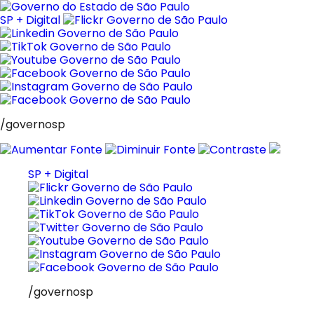
Pular
para
SP + Digital
o
conteúdo
/governosp
SP + Digital
/governosp