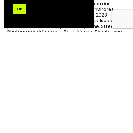
revista Imagem Vertigem #2. Participou das
exposições “Mirares – longevidade” e “Mirares –
Ok
fotografia urbana” nos anos de 2021 e 2023,
respectivamente. Já teve trabalho publicado nos
periódicos LensCulture, Noice Magazine, Street
Photography Magazine, PhotoVogue, The Avenue
Magazine, BROAD Magazine, Reset Chile, Revista
Ampolleta Roja, além de outras publicações e
exposições brasileiras.
DESTAQUES MIS
Exposições
|
Eventos
|
Cursos