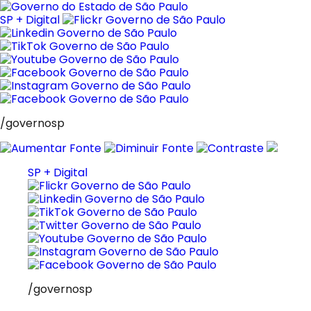
Pular
para
SP + Digital
o
conteúdo
/governosp
SP + Digital
/governosp