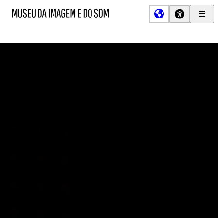
Men
MIS
Museu
Prin
da
Imagem
e
do
Som