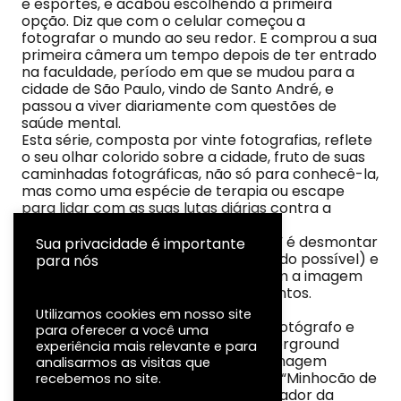
e esportes, e acabou escolhendo a primeira
opção. Diz que com o celular começou a
fotografar o mundo ao seu redor. E comprou a sua
primeira câmera um tempo depois de ter entrado
na faculdade, período em que se mudou para a
cidade de São Paulo, vindo de Santo André, e
passou a viver diariamente com questões de
saúde mental.
Esta série, composta por vinte fotografias, reflete
o seu olhar colorido sobre a cidade, fruto de suas
caminhadas fotográficas, não só para conhecê-la,
mas como uma espécie de terapia ou escape
para lidar com as suas lutas diárias contra a
depressão e ansiedade.
A proposta de “
Cores de São Paulo
” é desmontar
Sua privacidade é importante
a cidade de forma minimalista (quando possível) e
para nós
com muitas cores, contrastando com a imagem
usual da cidade e dos seus dias cinzentos.
Sobre o fotógrafo:
Utilizamos cookies em nosso site
Rafa Rojas (Santo André, SP, 1989) é fotógrafo e
para oferecer a você uma
editor. Em 2021, publicou o livro “Underground
experiência mais relevante e para
stories”; em 2022, cocriou a revista Imagem
analisarmos as visitas que
Vertigem; em 2023, foi editor do livro “Minhocão de
recebemos no site.
cima a baixo” e também editor e curador da