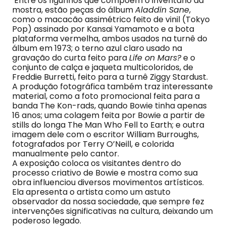
Entre os figurinos que compõem o inventário da
mostra, estão peças do álbum
Aladdin Sane
,
como o macacão assimétrico feito de vinil (Tokyo
Pop) assinado por Kansai Yamamoto e a bota
plataforma vermelha, ambos usados na turnê do
álbum em 1973; o terno azul claro usado na
gravação do curta feito para
Life on Mars?
e o
conjunto de calça e jaqueta multicoloridos, de
Freddie Burretti, feito para a turnê Ziggy Stardust.
A produção fotográfica também traz interessante
material, como a foto promocional feita para a
banda The Kon-rads, quando Bowie tinha apenas
16 anos; uma colagem feita por Bowie a partir de
stills do longa The Man Who Fell to Earth; e outra
imagem dele com o escritor William Burroughs,
fotografados por Terry O’Neill, e colorida
manualmente pelo cantor.
A exposição coloca os visitantes dentro do
processo criativo de Bowie e mostra como sua
obra influenciou diversos movimentos artísticos.
Ela apresenta o artista como um astuto
observador da nossa sociedade, que sempre fez
intervenções significativas na cultura, deixando um
poderoso legado.