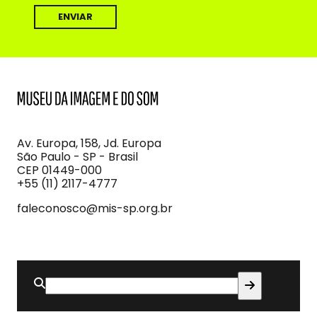
MIS
Museu
da
Imagem
Av. Europa, 158, Jd. Europa
e
São Paulo - SP - Brasil
do
CEP 01449-000
Som
+55 (11) 2117-4777
faleconosco@mis-sp.org.br
Buscar
por: