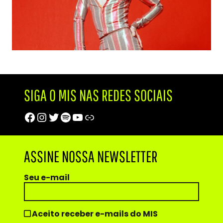
SIGA O MIS NAS REDES SOCIAIS
Facebook
Instagram
Twitter
Spotify
Youtube
Trip Advisor
ASSINE NOSSA NEWSLETTER
Seu e-mail
Aceito receber e-mails do MIS