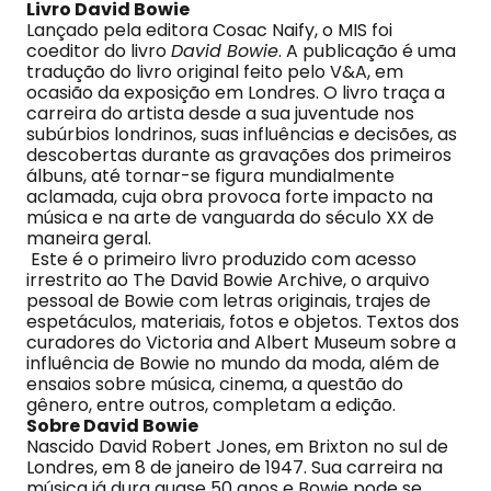
Livro David Bowie
Lançado pela editora Cosac Naify, o MIS foi
coeditor do livro
David Bowie
. A publicação é uma
tradução do livro original feito pelo V&A, em
ocasião da exposição em Londres. O livro traça a
carreira do artista desde a sua juventude nos
subúrbios londrinos, suas influências e decisões, as
descobertas durante as gravações dos primeiros
álbuns, até tornar-se figura mundialmente
aclamada, cuja obra provoca forte impacto na
música e na arte de vanguarda do século XX de
maneira geral.
Este é o primeiro livro produzido com acesso
irrestrito ao The David Bowie Archive, o arquivo
pessoal de Bowie com letras originais, trajes de
espetáculos, materiais, fotos e objetos. Textos dos
curadores do Victoria and Albert Museum sobre a
influência de Bowie no mundo da moda, além de
ensaios sobre música, cinema, a questão do
gênero, entre outros, completam a edição.
Sobre David Bowie
Nascido David Robert Jones, em Brixton no sul de
Londres, em 8 de janeiro de 1947. Sua carreira na
música já dura quase 50 anos e Bowie pode se