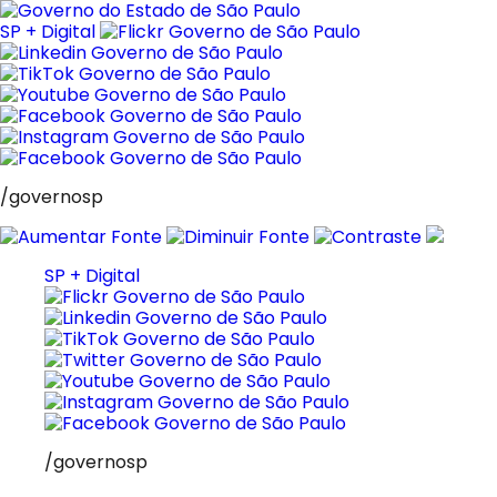
Pular
para
SP + Digital
o
conteúdo
/governosp
SP + Digital
/governosp