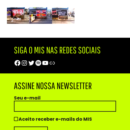
SIGA O MIS NAS REDES SOCIAIS
Facebook
Instagram
Twitter
Spotify
Youtube
Trip Advisor
ASSINE NOSSA NEWSLETTER
Seu e-mail
Aceito receber e-mails do MIS