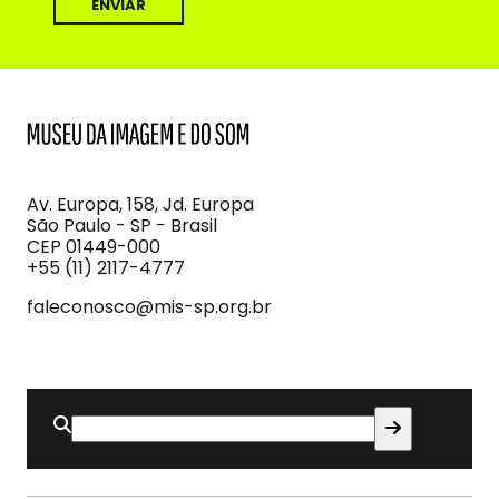
MIS
Museu
da
Imagem
Av. Europa, 158, Jd. Europa
e
São Paulo - SP - Brasil
do
CEP 01449-000
Som
+55 (11) 2117-4777
faleconosco@mis-sp.org.br
Buscar
por: