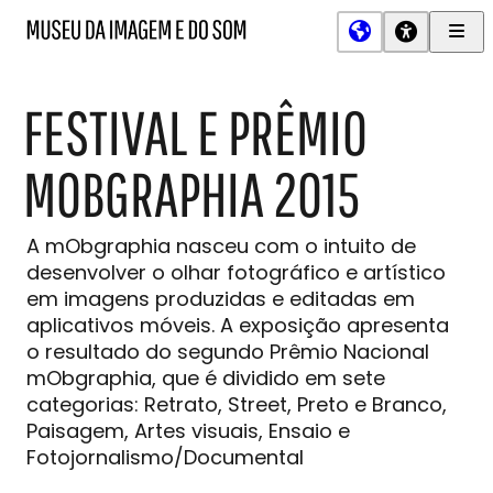
Men
MIS
Museu
Prin
da
Imagem
FESTIVAL E PRÊMIO
e
do
Som
MOBGRAPHIA 2015
A mObgraphia nasceu com o intuito de
desenvolver o olhar fotográfico e artístico
em imagens produzidas e editadas em
aplicativos móveis. A exposição apresenta
o resultado do segundo Prêmio Nacional
mObgraphia, que é dividido em sete
categorias: Retrato, Street, Preto e Branco,
Paisagem, Artes visuais, Ensaio e
Fotojornalismo/Documental