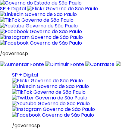
Pular
para
SP + Digital
o
conteúdo
/governosp
SP + Digital
/governosp