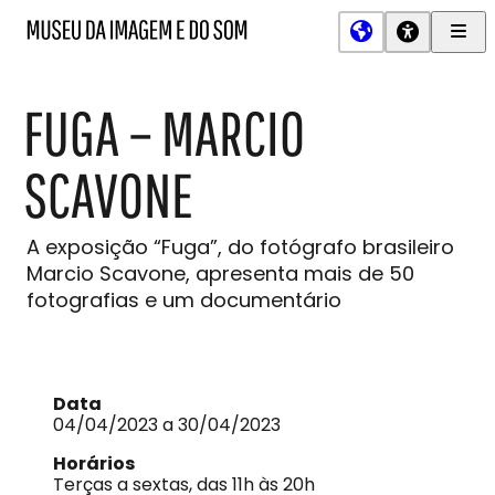
Men
MIS
Museu
Prin
da
Imagem
FUGA – MARCIO
e
do
Som
SCAVONE
A exposição “Fuga”, do fotógrafo brasileiro
Marcio Scavone, apresenta mais de 50
fotografias e um documentário
Data
04/04/2023 a 30/04/2023
Horários
Terças a sextas, das 11h às 20h