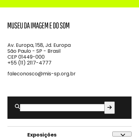
MIS
Museu
da
Imagem
Av. Europa, 158, Jd. Europa
e
São Paulo - SP - Brasil
do
CEP 01449-000
Som
+55 (11) 2117-4777
faleconosco@mis-sp.org.br
Buscar
por:
Exposições