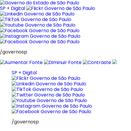
Pular
para
SP + Digital
o
conteúdo
/governosp
SP + Digital
/governosp