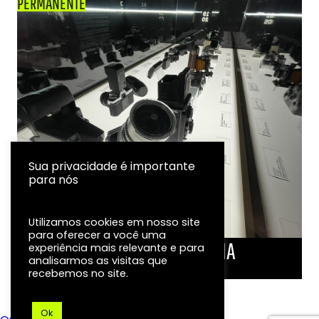
PERMANENTE
Sua privacidade é importante
para nós
Utilizamos cookies em nosso site
para oferecer a você uma
LINHA DO TEMPO DA FOTOGRAFIA
experiência mais relevante e para
analisarmos as visitas que
EXPOSIÇÃO
recebemos no site.
Ok