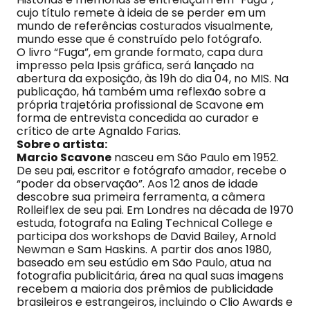
cujo título remete à ideia de se perder em um
mundo de referências costurados visualmente,
mundo esse que é construído pelo fotógrafo.
O livro “Fuga”, em grande formato, capa dura
impresso pela Ipsis gráfica, será lançado na
abertura da exposição, às 19h do dia 04, no MIS. Na
publicação, há também uma reflexão sobre a
própria trajetória profissional de Scavone em
forma de entrevista concedida ao curador e
crítico de arte Agnaldo Farias.
Sobre o artista:
Marcio Scavone
nasceu em São Paulo em 1952.
De seu pai, escritor e fotógrafo amador, recebe o
“poder da observação”. Aos 12 anos de idade
descobre sua primeira ferramenta, a câmera
Rolleiflex de seu pai. Em Londres na década de 1970
estuda, fotografa na Ealing Technical College e
participa dos workshops de David Bailey, Arnold
Newman e Sam Haskins. A partir dos anos 1980,
baseado em seu estúdio em São Paulo, atua na
fotografia publicitária, área na qual suas imagens
recebem a maioria dos prêmios de publicidade
brasileiros e estrangeiros, incluindo o Clio Awards e