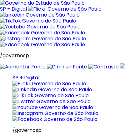
Pular
para
SP + Digital
o
conteúdo
/governosp
SP + Digital
/governosp