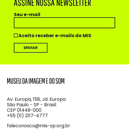
ASSINE NOSSA NEWSLETTER
Seu e-mail
Aceito receber e-mails do MIS
MIS
Museu
da
Imagem
Av. Europa, 158, Jd. Europa
e
São Paulo - SP - Brasil
do
CEP 01449-000
Som
+55 (11) 2117-4777
faleconosco@mis-sp.org.br