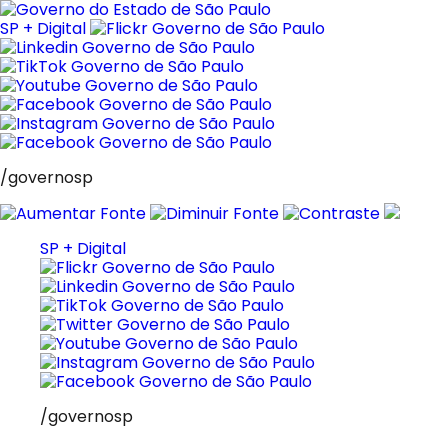
Pular
para
SP + Digital
o
conteúdo
/governosp
SP + Digital
/governosp