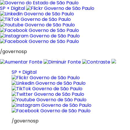
Pular
para
SP + Digital
o
conteúdo
/governosp
SP + Digital
/governosp