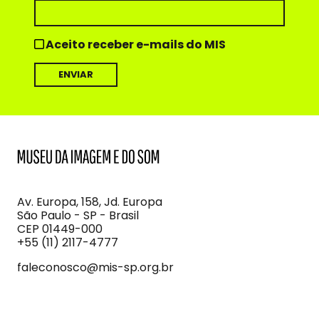
Aceito receber e-mails do MIS
MIS
Museu
da
Imagem
Av. Europa, 158, Jd. Europa
e
São Paulo - SP - Brasil
do
CEP 01449-000
Som
+55 (11) 2117-4777
faleconosco@mis-sp.org.br