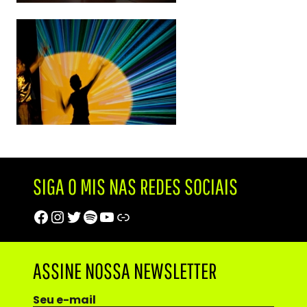
SIGA O MIS NAS REDES SOCIAIS
Facebook
Instagram
Twitter
Spotify
Youtube
Trip Advisor
ASSINE NOSSA NEWSLETTER
Seu e-mail