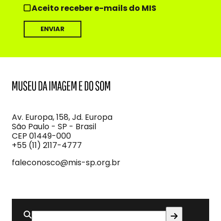
Aceito receber e-mails do MIS
MIS
Museu
da
Imagem
Av. Europa, 158, Jd. Europa
e
São Paulo - SP - Brasil
do
CEP 01449-000
Som
+55 (11) 2117-4777
faleconosco@mis-sp.org.br
Buscar