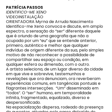
PATRÍCIA PASSOS
IDENTIFICO-ME XENO
VIDEOINSTALAÇÃO
ORIENTADORA Myrna de Arruda Nascimento
Identifico-me Xeno convoca e discute, em amplo
espectro, a sensação do “ser” diferente daquele
que é oriundo de uma geografia que não a
ocupada por um “eu” que se entende anterior,
primeiro, autêntico e melhor que qualquer
indivíduo de origem diferente da sua, pelo simples
motivo de não reconhecer a possibilidade de
compartilhar seu espaço ou condição, em
qualquer esfera ou dimensão, com o outro.
A artista seleciona, de um lugar diverso da cidade
em que vive e sobrevive, testemunhos e
revelações que ora denunciam, ora reverberam
experiências comuns, em tangências pontuais e
flagrantes intersecções. “Um” disseminado em
“todos”. O “ser” humano, em temporalidade
infinita, fragmentado, equalizado, diverso e
despersonificado.
Na espacialização dispersa, rodeado da presença
de ausentes, ativados pelo passo distraído do