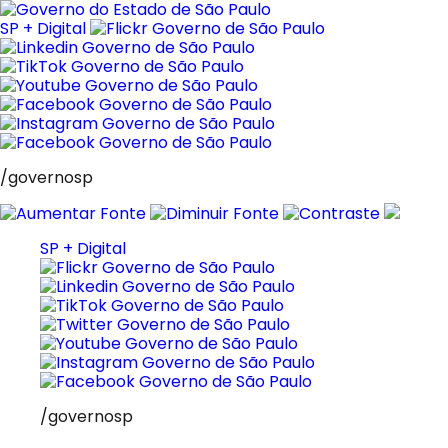
Pular
para
SP + Digital
o
conteúdo
/governosp
SP + Digital
/governosp