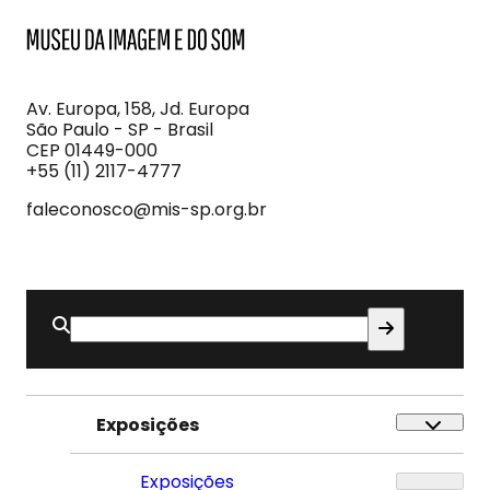
MIS
Museu
da
Imagem
Av. Europa, 158, Jd. Europa
e
São Paulo - SP - Brasil
do
CEP 01449-000
Som
+55 (11) 2117-4777
faleconosco@mis-sp.org.br
Buscar
por:
Exposições
Exposições