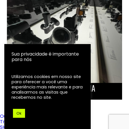
Sua privacidade é importante
para nós
Utilizamos cookies em nosso site
para oferecer a você uma
LINHA DO TEMPO DA FOTOGRAFIA
experiência mais relevante e para
analisarmos as visitas que
EXPOSIÇÃO
recebemos no site.
Ok
Ouvidoria
Transparência
SIC