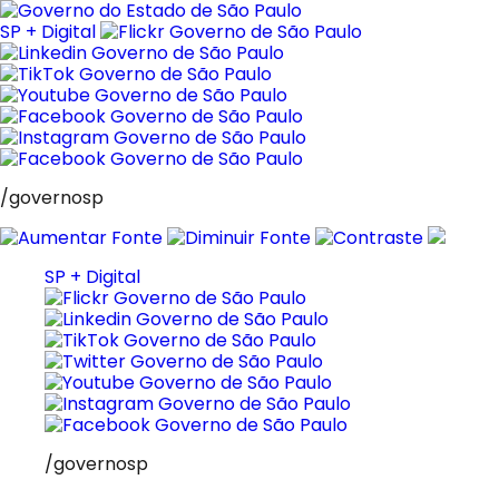
Pular
para
SP + Digital
o
conteúdo
/governosp
SP + Digital
/governosp