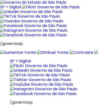
Pular
para
SP + Digital
o
conteúdo
/governosp
SP + Digital
/governosp