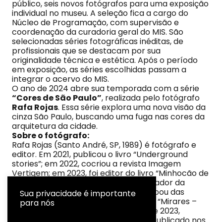
público, seis novos fotógrafos para uma exposição
individual no museu. A seleção fica a cargo do
Núcleo de Programação, com supervisão e
coordenação da curadoria geral do MIS. São
selecionadas séries fotográficas inéditas, de
profissionais que se destacam por sua
originalidade técnica e estética. Após o período
em exposição, as séries escolhidas passam a
integrar o acervo do MIS.
O ano de 2024 abre sua temporada com a série
“Cores de São Paulo”
, realizada pelo fotógrafo
Rafa Rojas
. Essa série explora uma nova visão da
cinza São Paulo, buscando uma fuga nas cores da
arquitetura da cidade.
Sobre o fotógrafo:
Rafa Rojas (Santo André, SP, 1989) é fotógrafo e
editor. Em 2021, publicou o livro “Underground
stories”; em 2022, cocriou a revista Imagem
Vertigem; em 2023, foi editor do livro “Minhocão de
cima a baixo” e também editor e curador da
revista Imagem Vertigem #2. Participou das
Sua privacidade é importante
exposições “Mirares – longevidade” e “Mirares –
para nós
fotografia urbana” nos anos de 2021 e 2023,
respectivamente. Já teve trabalho publicado nos