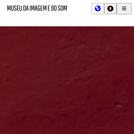
Men
MIS
Museu
Prin
da
Imagem
e
do
Som