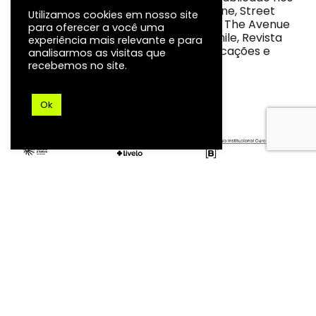
periódicos LensCulture, Noice Magazine, Street
Utilizamos cookies em nosso site
Photography Magazine, PhotoVogue, The Avenue
para oferecer a você uma
Magazine, BROAD Magazine, Reset Chile, Revista
experiência mais relevante e para
Ampolleta Roja, além de outras publicações e
analisarmos as visitas que
exposições brasileiras.
recebemos no site.
Ok