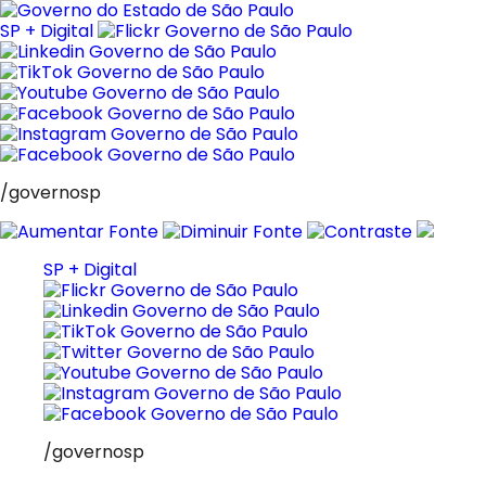
Pular
para
SP + Digital
o
conteúdo
/governosp
SP + Digital
/governosp