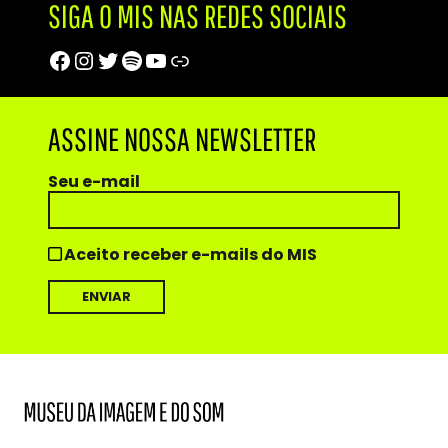
SIGA O MIS NAS REDES SOCIAIS
Facebook
Instagram
Twitter
Spotify
Youtube
Trip Advisor
ASSINE NOSSA NEWSLETTER
Seu e-mail
Aceito receber e-mails do MIS
MIS
Museu