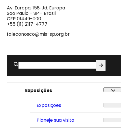
da
Imagem
Av. Europa, 158, Jd. Europa
e
São Paulo - SP - Brasil
do
CEP 01449-000
Som
+55 (11) 2117-4777
faleconosco@mis-sp.org.br
Buscar
por:
Exposições
Exposições
Planeje sua visita