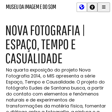
Men
MIS
Museu
Prin
da
Imagem
NOVA FOTOGRAFIA |
e
do
Som
ESPAÇO, TEMPO E
CASUALIDADE
Na quarta exposição do projeto Nova
Fotografia 2014, o MIS apresenta a série
Espaço, Tempo e Causalidade. O projeto do
fotógrafo Eudes de Santana busca, a partir
do contato com elementos e fenômenos
naturais e de experimentos de
transformações da matéria física, fomentar
o diálogo entre a fotografia, a pintura e a