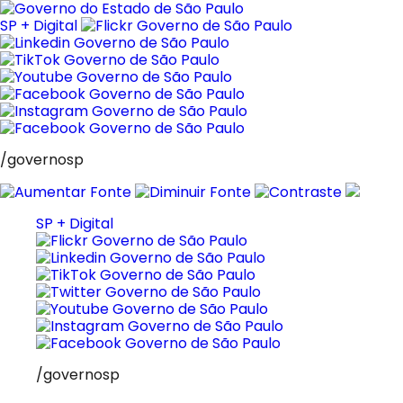
Pular
para
SP + Digital
o
conteúdo
/governosp
SP + Digital
/governosp