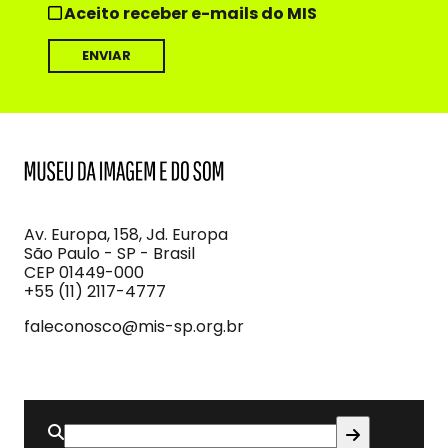
Aceito receber e-mails do MIS
MIS
Museu
da
Imagem
Av. Europa, 158, Jd. Europa
e
São Paulo - SP - Brasil
do
CEP 01449-000
Som
+55 (11) 2117-4777
faleconosco@mis-sp.org.br
Buscar