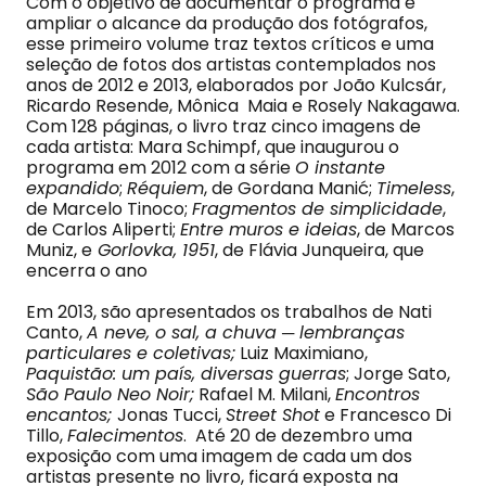
Com o objetivo de documentar o programa e
ampliar o alcance da produção dos fotógrafos,
esse primeiro volume traz textos críticos e uma
seleção de fotos dos artistas contemplados nos
anos de 2012 e 2013, elaborados por João Kulcsár,
Ricardo Resende, Mônica Maia e Rosely Nakagawa.
Com 128 páginas, o livro traz cinco imagens de
cada artista: Mara Schimpf, que inaugurou o
programa em 2012 com a série
O instante
expandido
;
Réquiem
, de Gordana Manić;
Timeless
,
de Marcelo Tinoco;
Fragmentos de simplicidade
,
de Carlos Aliperti;
Entre muros e ideias
, de Marcos
Muniz, e
Gorlovka, 1951
, de Flávia Junqueira, que
encerra o ano
Em 2013, são apresentados os trabalhos de Nati
Canto,
A neve, o sal, a chuva ─ lembranças
particulares e coletivas;
Luiz Maximiano,
Paquistão: um país, diversas guerras
; Jorge Sato,
São Paulo Neo Noir;
Rafael M. Milani,
Encontros
encantos;
Jonas Tucci,
Street Shot
e Francesco Di
Tillo,
Falecimentos
. Até 20 de dezembro uma
exposição com uma imagem de cada um dos
artistas presente no livro, ficará exposta na