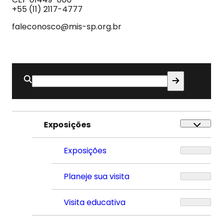
Som
+55 (11) 2117-4777
faleconosco@mis-sp.org.br
Buscar
por:
Exposições
Exposições
Planeje sua visita
Visita educativa