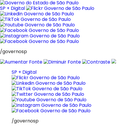
Pular
para
SP + Digital
o
conteúdo
/governosp
SP + Digital
/governosp