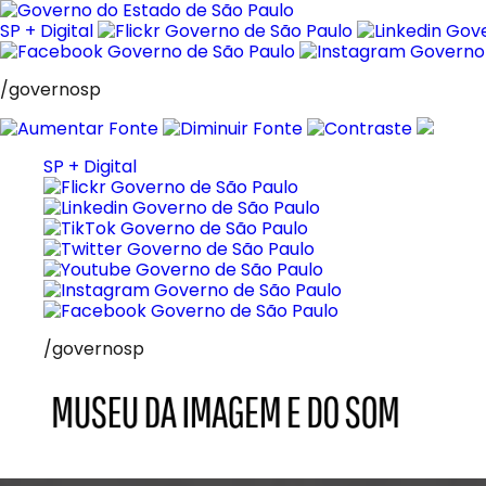
Pular
para
SP + Digital
o
conteúdo
/governosp
SP + Digital
/governosp
MIS
Museu
da
Imagem