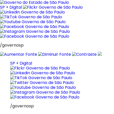
Pular
para
SP + Digital
o
conteúdo
/governosp
SP + Digital
/governosp