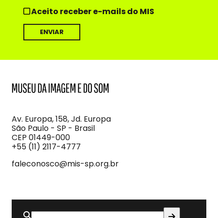
Aceito receber e-mails do MIS
MIS
Museu
da
Imagem
Av. Europa, 158, Jd. Europa
e
São Paulo - SP - Brasil
do
CEP 01449-000
Som
+55 (11) 2117-4777
faleconosco@mis-sp.org.br
Buscar