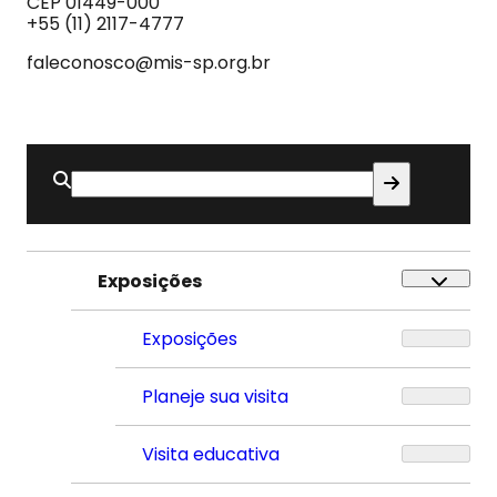
CEP 01449-000
Som
+55 (11) 2117-4777
faleconosco@mis-sp.org.br
Buscar
por:
Exposições
Exposições
Planeje sua visita
Visita educativa