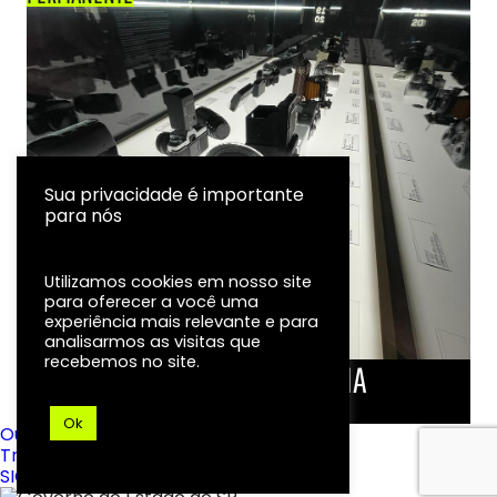
Sua privacidade é importante
para nós
Utilizamos cookies em nosso site
para oferecer a você uma
experiência mais relevante e para
analisarmos as visitas que
recebemos no site.
LINHA DO TEMPO DA FOTOGRAFIA
EXPOSIÇÃO
Ok
Ouvidoria
Transparência
SIC