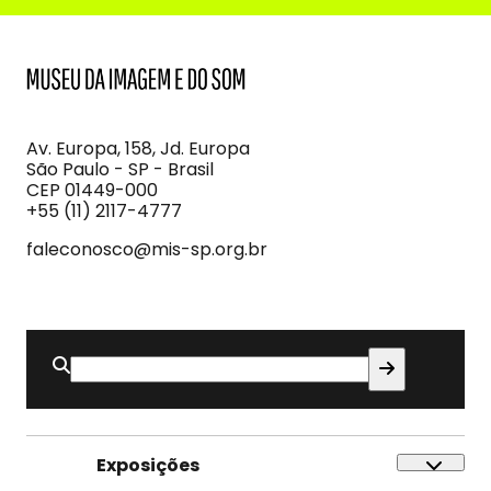
MIS
Museu
da
Imagem
Av. Europa, 158, Jd. Europa
e
São Paulo - SP - Brasil
do
CEP 01449-000
Som
+55 (11) 2117-4777
faleconosco@mis-sp.org.br
Buscar
por:
Exposições