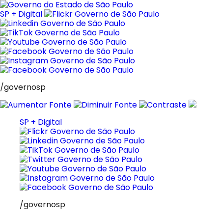
Pular
para
SP + Digital
o
conteúdo
/governosp
SP + Digital
/governosp