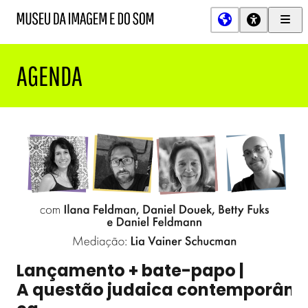
Men
MIS
Museu
Prin
da
Imagem
AGENDA
e
do
Som
Lançamento + bate-papo |
A questão judaica contemporân