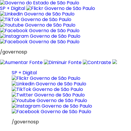
Pular
para
SP + Digital
o
conteúdo
/governosp
SP + Digital
/governosp