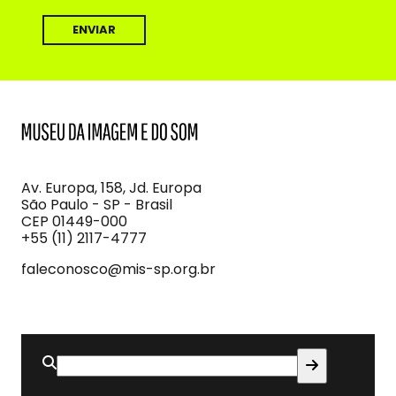
MIS
Museu
da
Imagem
Av. Europa, 158, Jd. Europa
e
São Paulo - SP - Brasil
do
CEP 01449-000
Som
+55 (11) 2117-4777
faleconosco@mis-sp.org.br
Buscar
por: