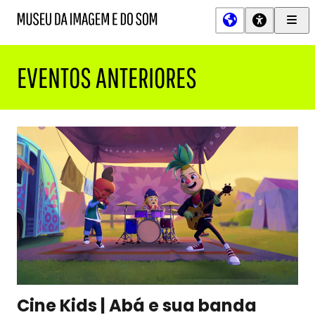
Men
MIS
Museu
Prin
da
Imagem
EVENTOS ANTERIORES
e
do
Som
Cine Kids | Abá e sua banda