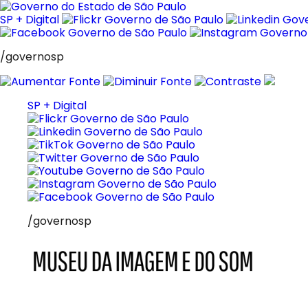
Pular
para
SP + Digital
o
conteúdo
/governosp
SP + Digital
/governosp
MIS
Museu
da
Imagem