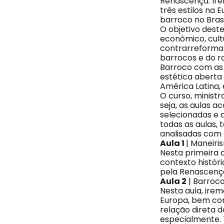
Renascença. Ire
três estilos na 
barroco no Brasil
O objetivo dest
econômico, cult
contrarreforma r
barrocos e do ro
Barroco com as q
estética aberta
América Latina, 
O curso, minist
seja, as aulas 
selecionadas e 
todas as aulas,
analisadas com
Aula 1
| Maneiri
Nesta primeira 
contexto históri
pela Renascença
Aula 2
| Barroco
Nesta aula, irem
Europa, bem como
relação direta 
especialmente. 