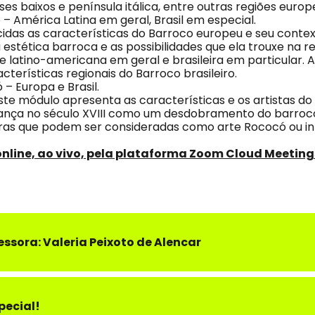
es baixos e península itálica, entre outras regiões europe
 – América Latina em geral, Brasil em especial.
das as características do Barroco europeu e seu context
a estética barroca e as possibilidades que ela trouxe na
de latino-americana em geral e brasileira em particular
terísticas regionais do Barroco brasileiro.
– Europa e Brasil.
ste módulo apresenta as características e os artistas do 
França no século XVIII como um desdobramento do barr
as que podem ser consideradas como arte Rococó ou in
online, ao vivo, pela plataforma Zoom Cloud Meeting
essora: Valeria Peixoto de Alencar
pecial!