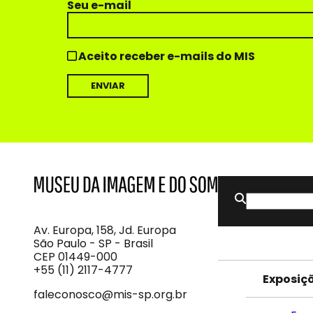
Seu e-mail
Aceito receber e-mails do MIS
Buscar
MIS
Museu
por:
da
Imagem
Av. Europa, 158, Jd. Europa
e
São Paulo - SP - Brasil
do
CEP 01449-000
Som
+55 (11) 2117-4777
Exposiç
faleconosco@mis-sp.org.br