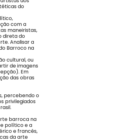
artistas dos
téticas do
tico,
gação com a
tas maneiristas,
 direta do
te. Analisar a
 do Barroco na
o cultural, ou
artir de imagens
cepção). Em
ução das obras
as, percebendo o
os privilegiados
asil.
arte barroca na
e político e a
rico e francês,
cas da arte