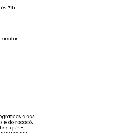
 às 21h
ramentas
iográficas e dos
as e do rococó,
ticos pós-