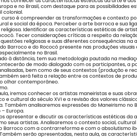
mos conhecer as características estéticas da arte e dos 
Europa e no Brasil, com destaque para as possibilidades es
 colonial.
e curso é compreender as transformações e contexto polí
ural e social da época. Perceber a arte barroca e sua li
eligiosa. Identificar as características estéticas de artis
cocó. Tecer considerações críticas a respeito da relação
uestões religiosas e suas diferentes consequências na ar
 do Barroco e do Rococó presente nas produções visuais
especialmente no Brasil.
rado à distância, tem sua metodologia pautada na mediaçã
acontecerão de modo dialogado com os participantes, a p
analisadas, bem como de seus contextos (produção e re
 também será feita a relação entre os contextos de prod
 o olhar contemporâneo.
smo.
aula, iremos conhecer os artistas maneiristas e suas obr
co e cultural do século XVI e a revisão dos valores clássic
. Também analisaremos expressões do Maneirismo no Br
 – Europa.
os apresentar e discutir as características estéticas da 
 seus artistas. Analisaremos o contexto social, cultural 
do Barroco com a contrarreforma e com o absolutismo ibé
Também serão apresentadas, nesta aula, as característi