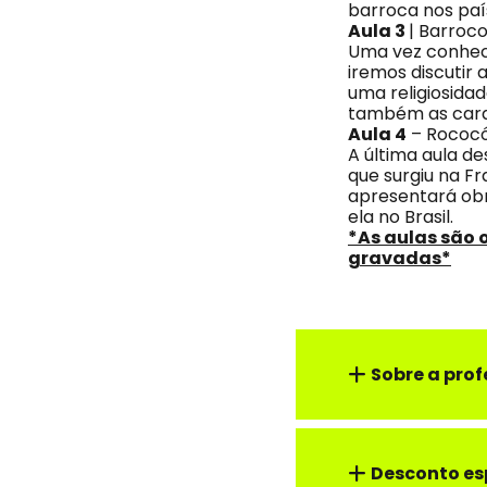
barroca nos país
Aula 3
| Barroco
Uma vez conheci
iremos discutir 
uma religiosida
também as carac
Aula 4
– Rococó 
A última aula de
que surgiu na 
apresentará obr
ela no Brasil.
*As aulas são 
gravadas*
Sobre a prof
Desconto es