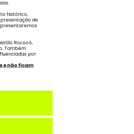
ias.
o histórico,
 representação de
. Apresentaremos
estilo Rococó,
oco. Também
fluenciadas por
s e não ficam