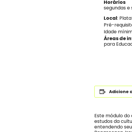
Horários
segundas e s
Local
: Pla
Pré-requisit
Idade mínim
Áreas de in
para Educado
Adicione 
Este módulo do c
estudos da cultu
entendendo seus