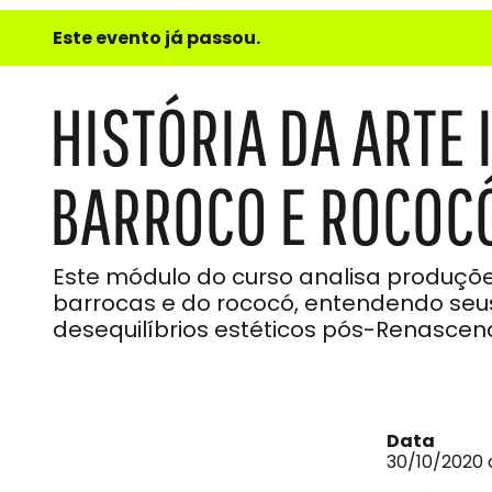
e
Este evento já passou.
do
Som
HISTÓRIA DA ARTE 
BARROCO E ROCOC
Este módulo do curso analisa produções
barrocas e do rococó, entendendo seu
desequilíbrios estéticos pós-Renasce
Data
30/10/2020 a