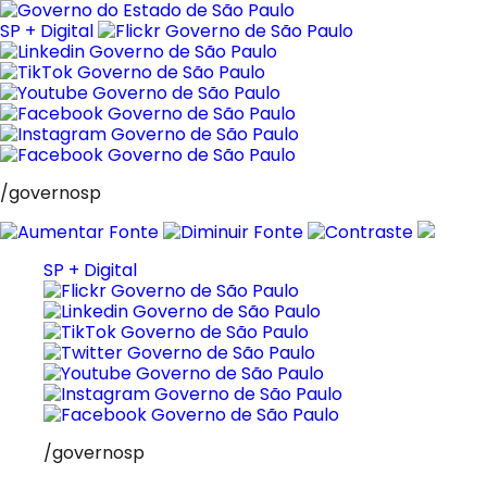
Pular
para
SP + Digital
o
conteúdo
/governosp
SP + Digital
/governosp