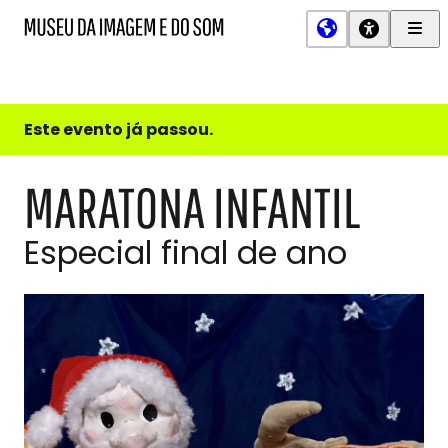
Men
MIS
Museu
Prin
da
Imagem
e
do
Este evento já passou.
Som
MARATONA INFANTIL
Especial final de ano